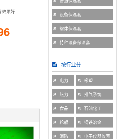
管道保温套
冷效果好
设备保温套
96
罐体保温套
特种设备保温套
按行业分
电力
橡塑
热力
排气系统
食品
石油化工
轮船
钢铁冶金
消防
电子仪器仪表