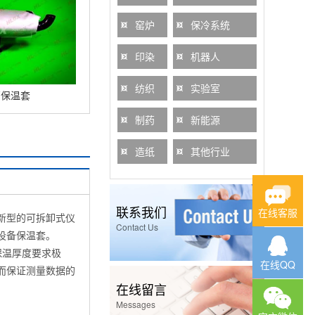
窑炉
保冷系统
印染
机器人
纺织
实验室
管保温套
制药
新能源
造纸
其他行业
联系我们
在线客服
新型的可拆卸式仪
Contact Us
设备保温套。
保温厚度要求极
在线QQ
而保证测量数据的
在线留言
Messages