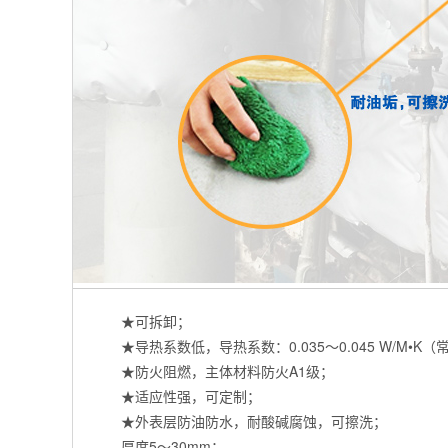
★可拆卸；
★导热系数低，导热系数：0.035～0.045 W/M•K（
★防火阻燃，主体材料防火A1级；
★适应性强，可定制；
★外表层防油防水，耐酸碱腐蚀，可擦洗；
厚度5～30mm；