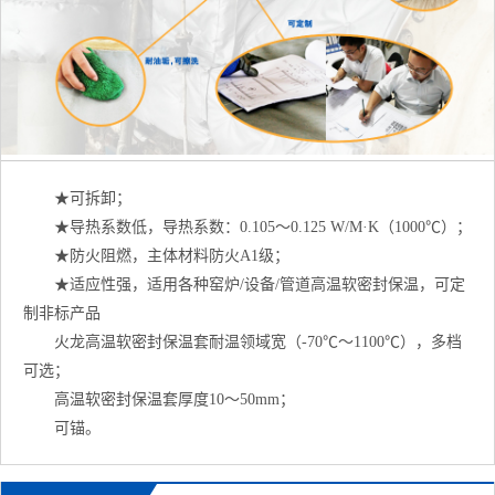
★可拆卸；
★导热系数低，导热系数：0.105～0.125 W/M·K（1000℃）；
★防火阻燃，主体材料防火A1级；
★适应性强，适用各种窑炉/设备/管道高温软密封保温，可定
制非标产品
火龙高温软密封保温套耐温领域宽（-70℃～1100℃），多档
可选；
高温软密封保温套厚度10～50mm；
可锚。