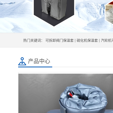
热门关键词：
可拆卸阀门保温套
|
硫化机保温套
|
汽轮机
产品中心