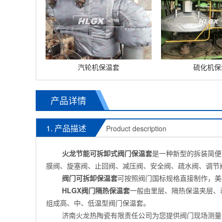
汽轮机保温套
硫化机保
产品详情
1. 产品描述
Product description
火龙节能可拆卸式阀门保温套
是一种新型的拆装简便
膜阀、旋塞阀、止回阀、减压阀、安全阀、疏水阀、调节
阀门可拆卸保温套
可按照阀门国标规格直接制作，美
HLGX
阀门隔热保温套
一般由里层、隔热保温夹层、
组成高、中、低温型阀门保温套。
济南火龙热陶瓷有限责任公司为您提供阀门现场测量、