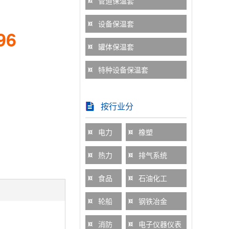
管道保温套
设备保温套
96
罐体保温套
特种设备保温套
按行业分
电力
橡塑
热力
排气系统
食品
石油化工
轮船
钢铁冶金
消防
电子仪器仪表