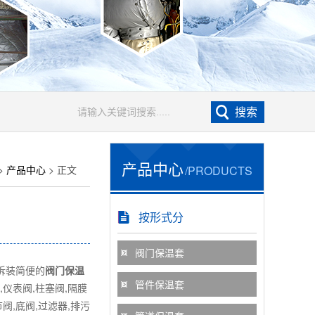
产品中心
>
产品中心
> 正文
/PRODUCTS
按形式分
阀门保温套
拆装简便的
阀门保温
管件保温套
,仪表阀,柱塞阀,隔膜
节阀,底阀,过滤器,排污