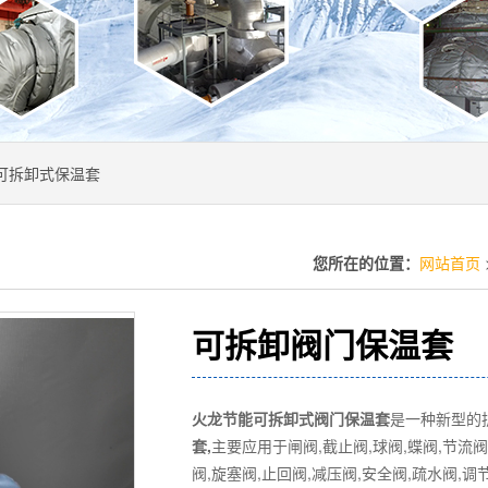
可拆卸式保温套
您所在的位置：
网站首页
可拆卸阀门保温套
火龙节能可拆卸式阀门保温套
是一种新型的
套,
主要应用于闸阀,截止阀,球阀,蝶阀,节流阀
阀,旋塞阀,止回阀,减压阀,安全阀,疏水阀,调